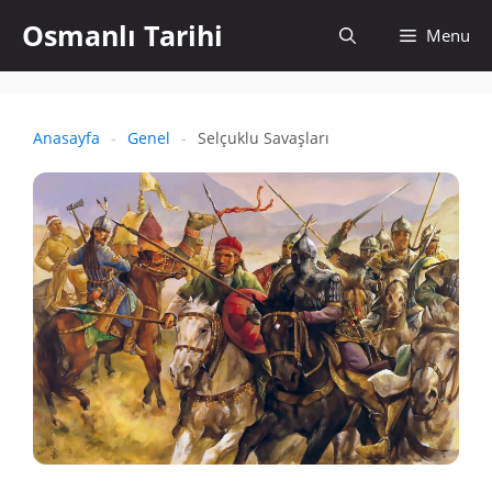
İçeriğe
Osmanlı Tarihi
Aramayı
Menu
atla
aç
Anasayfa
-
Genel
-
Selçuklu Savaşları