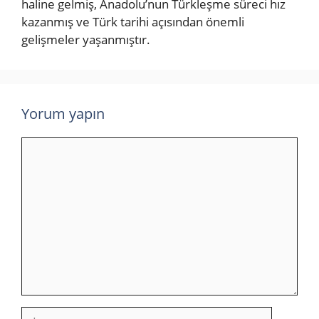
haline gelmiş, Anadolu’nun Türkleşme süreci hız
kazanmış ve Türk tarihi açısından önemli
gelişmeler yaşanmıştır.
Yorum yapın
Yorum
İsim