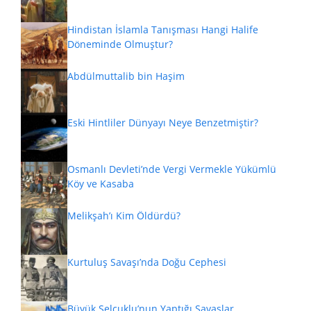
Hindistan İslamla Tanışması Hangi Halife
Döneminde Olmuştur?
Abdülmuttalib bin Haşim
Eski Hintliler Dünyayı Neye Benzetmiştir?
Osmanlı Devleti’nde Vergi Vermekle Yükümlü
Köy ve Kasaba
Melikşah’ı Kim Öldürdü?
Kurtuluş Savaşı’nda Doğu Cephesi
Büyük Selçuklu’nun Yaptığı Savaşlar