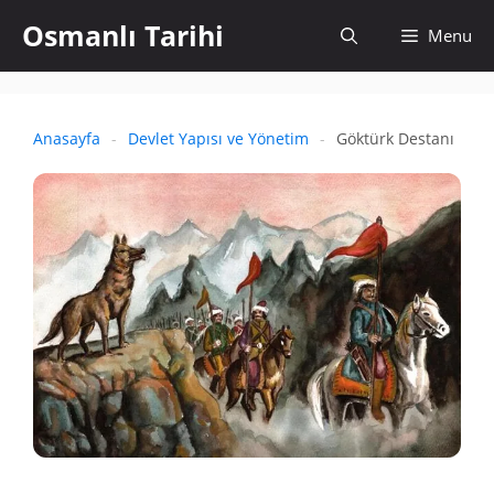
İçeriğe
Osmanlı Tarihi
Aramayı
Menu
atla
aç
Anasayfa
-
Devlet Yapısı ve Yönetim
-
Göktürk Destanı