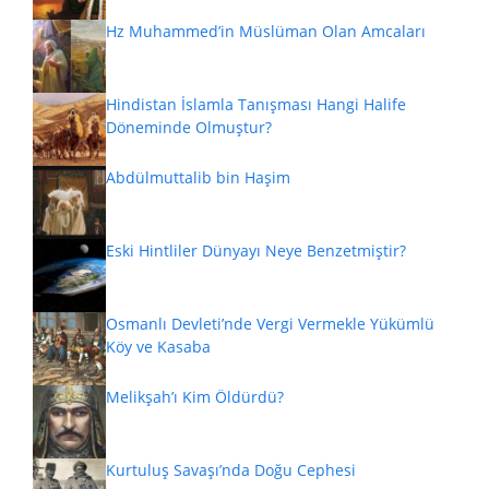
Hz Muhammed’in Müslüman Olan Amcaları
Hindistan İslamla Tanışması Hangi Halife
Döneminde Olmuştur?
Abdülmuttalib bin Haşim
Eski Hintliler Dünyayı Neye Benzetmiştir?
Osmanlı Devleti’nde Vergi Vermekle Yükümlü
Köy ve Kasaba
Melikşah’ı Kim Öldürdü?
Kurtuluş Savaşı’nda Doğu Cephesi