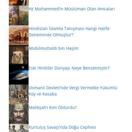
Hz Muhammed’in Müslüman Olan Amcaları
Hindistan İslamla Tanışması Hangi Halife
Döneminde Olmuştur?
Abdülmuttalib bin Haşim
Eski Hintliler Dünyayı Neye Benzetmiştir?
Osmanlı Devleti’nde Vergi Vermekle Yükümlü
Köy ve Kasaba
Melikşah’ı Kim Öldürdü?
Kurtuluş Savaşı’nda Doğu Cephesi