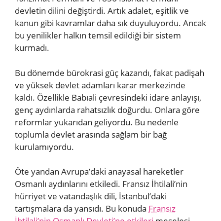
devletin dilini değiştirdi. Artık adalet, eşitlik ve
kanun gibi kavramlar daha sık duyuluyordu. Ancak
bu yenilikler halkın temsil edildiği bir sistem
kurmadı.
Bu dönemde bürokrasi güç kazandı, fakat padişah
ve yüksek devlet adamları karar merkezinde
kaldı. Özellikle Babıali çevresindeki idare anlayışı,
genç aydınlarda rahatsızlık doğurdu. Onlara göre
reformlar yukarıdan geliyordu. Bu nedenle
toplumla devlet arasında sağlam bir bağ
kurulamıyordu.
Öte yandan Avrupa’daki anayasal hareketler
Osmanlı aydınlarını etkiledi. Fransız İhtilali’nin
hürriyet ve vatandaşlık dili, İstanbul’daki
tartışmalara da yansıdı. Bu konuda
Fransız
İhtilali’nin Osmanlı Devleti’ne etkileri
meselesi