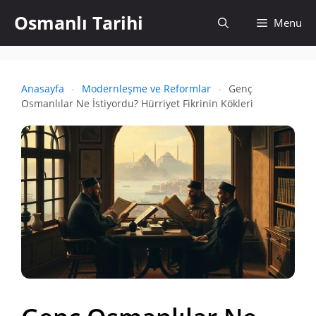
İçeriğe
Osmanlı Tarihi
Aramayı
Menu
atla
aç
Anasayfa
-
Modernleşme ve Reformlar
-
Genç
Osmanlılar Ne İstiyordu? Hürriyet Fikrinin Kökleri