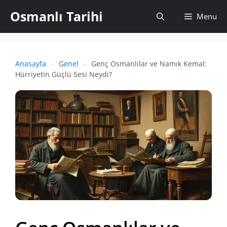
İçeriğe
Osmanlı Tarihi
Aramayı
Menu
atla
aç
Anasayfa
-
Genel
-
Genç Osmanlılar ve Namık Kemal:
Hürriyetin Güçlü Sesi Neydi?