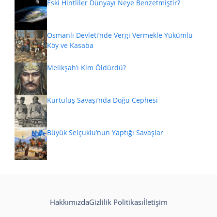
Eski Hintliler Dünyayı Neye Benzetmiştir?
Osmanlı Devleti’nde Vergi Vermekle Yükümlü
Köy ve Kasaba
Melikşah’ı Kim Öldürdü?
Kurtuluş Savaşı’nda Doğu Cephesi
Büyük Selçuklu’nun Yaptığı Savaşlar
Hakkımızda
Gizlilik Politikası
İletişim