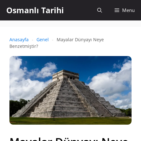
İçeriğe
Osmanlı Tarihi
Aramayı
Menu
atla
aç
Anasayfa
-
Genel
-
Mayalar Dünyayı Neye
Benzetmiştir?