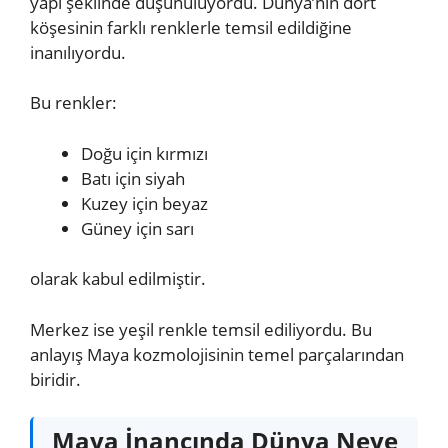
yapı şeklinde düşünülüyordu. Dünya’nın dört
köşesinin farklı renklerle temsil edildiğine
inanılıyordu.
Bu renkler:
Doğu için kırmızı
Batı için siyah
Kuzey için beyaz
Güney için sarı
olarak kabul edilmiştir.
Merkez ise yeşil renkle temsil ediliyordu. Bu
anlayış Maya kozmolojisinin temel parçalarından
biridir.
Maya İnancında Dünya Neye