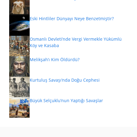
Eski Hintliler Dünyayı Neye Benzetmiştir?
Osmanlı Devleti’nde Vergi Vermekle Yükümlü
Köy ve Kasaba
Melikşah’ı Kim Öldürdü?
Kurtuluş Savaşı’nda Doğu Cephesi
Büyük Selçuklu’nun Yaptığı Savaşlar