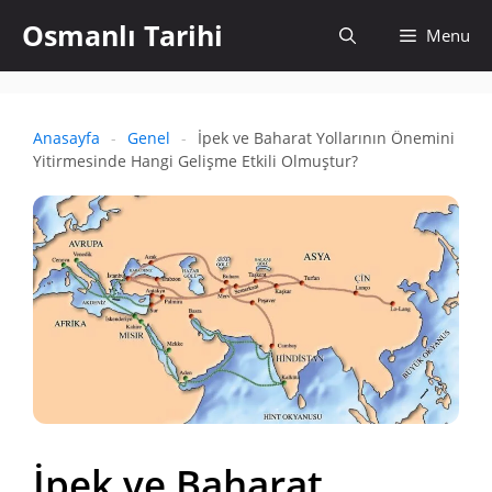
İçeriğe
Osmanlı Tarihi
Aramayı
Menu
atla
aç
Anasayfa
-
Genel
-
İpek ve Baharat Yollarının Önemini
Yitirmesinde Hangi Gelişme Etkili Olmuştur?
İpek ve Baharat