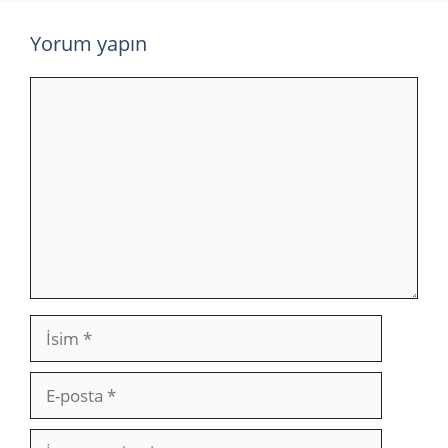
Yorum yapın
Yorum
İsim
E-
posta
İnternet