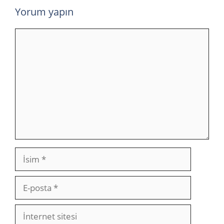
Yorum yapın
Yorum
İsim
E-
posta
İnternet
sitesi